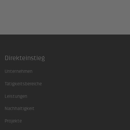
Direkteinstieg
Footer
Unternehmen
Tätigkeitsbereiche
Leistungen
Nachhaltigkeit
Projekte