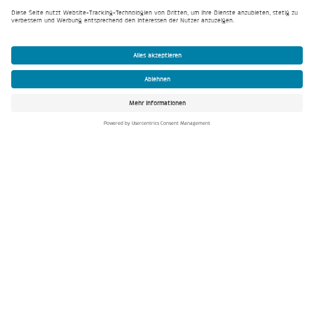
Assmann Beraten + Planen
Adidas Logistikzentrum,
Rieste
In Rieste bei Osnabrück entstand auf